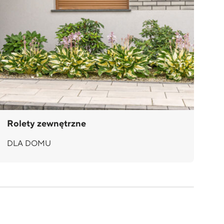
Rolety zewnętrzne
Ża
DLA DOMU
D