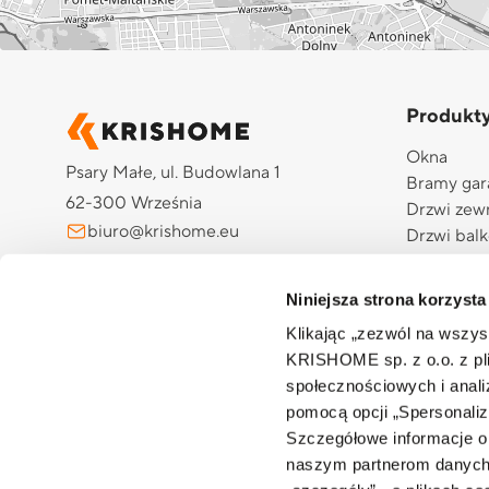
Produkt
Okna
Psary Małe, ul. Budowlana 1
Bramy ga
62-300 Września
Drzwi zew
biuro@krishome.eu
Drzwi bal
Drzwi gar
+48 510 984 704
Rolety ze
Niniejsza strona korzysta
Żaluzje z
Klikając „zezwól na wszy
Pergole
KRISHOME sp. z o.o. z pli
Screeny
społecznościowych i anal
Moskitiery
pomocą opcji „Spersonaliz
Automatyk
Szczegółowe informacje o
Aplikacj
naszym partnerom danych o