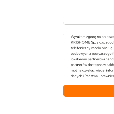
Wyrażam zgodę na przetwa
KRISHOME Sp. z o.o. zgod
telefoniczny w celu obsług
osobowych z powyższego fo
lokalnemu partnerowi han
partnerów dostępna w zakła
można uzyskać więcej infor
danych i Państwa uprawnien