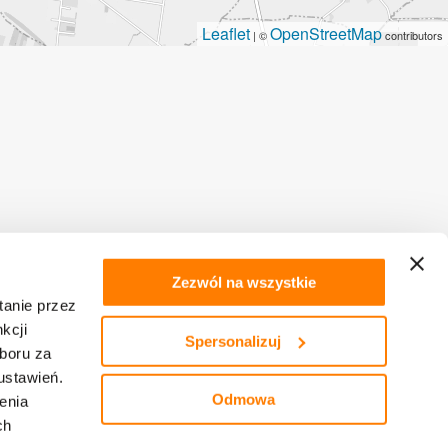
Leaflet
OpenStreetMap
| ©
contributors
ME
Zezwól na wszystkie
tanie przez
tegii
kcji
Spersonalizuj
boru za
ustawień.
Odmowa
enia
ch