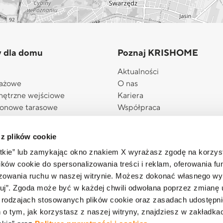
y dla domu
Poznaj KRISHOME
Aktualności
rażowe
O nas
nętrzne wejściowe
Kariera
konowe tarasowe
Współpraca
ażowe boczne
Załóż z nami Salon KRISHO
wnętrzne
Akademia eksperta
 z plików cookie
ewnętrzne
eSklep
stkie” lub zamykając okno znakiem X wyrażasz zgodę na korzys
Informacja o realizowanej stra
ków cookie do spersonalizowania treści i reklam, oferowania fun
podatkowej
izowania ruchu w naszej witrynie. Możesz dokonać własnego wy
 plisowane
uj”. Zgoda może być w każdej chwili odwołana poprzez zmianę 
a dla domu
 rodzajach stosowanych plików cookie oraz zasadach udostępni
a myKRISHOME
 tym, jak korzystasz z naszej witryny, znajdziesz w zakładka