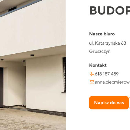
BUDOP
Nasze biuro
ul. Katarzyńska 63
Gruszczyn
Kontakt
618 187 489
anna.ciecmierow
Napisz do nas