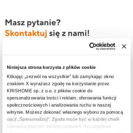
Masz pytanie?
Skontaktuj
się z nami!
Jeżeli potrzebujesz oferty produktowej lub szukasz
informacji na temat produktów marki KRISHOME, to
skorzystaj z formularza lub zadzwoń do nas już teraz.
Niniejsza strona korzysta z plików cookie
Klikając „zezwól na wszystkie” lub zamykając okno
znakiem X wyrażasz zgodę na korzystanie przez
Imię i nazwisko
KRISHOME sp. z o.o. z plików cookie do
spersonalizowania treści i reklam, oferowania funkcji
społecznościowych i analizowania ruchu w naszej
witrynie. Możesz dokonać własnego wyboru za pomocą
Telefon
opcji „Spersonalizuj”. Zgoda może być w każdej chwili
odwołana poprzez zmianę ustawień. Szczegółowe