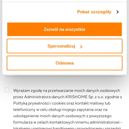
informacje o rodzajach stosowanych plików cookie oraz
zasadach udostępnienia naszym partnerom danych o
Adres e-mail
Pokaż szczegóły
tym, jak korzystasz z naszej witryny, znajdziesz w
zakładkach „szczegóły”, „o plikach cookie” oraz
Polityce
prywatności i cookies
.
Zezwól na wszystkie
Treść wiadomości
Spersonalizuj
Odmowa
Wyrażam zgodę na przetwarzanie moich danych osobowych
przez Administratora danych KRISHOME Sp. z o.o. zgodnie z
Polityką prywatności i cookies
oraz kontakt mailowy lub
telefoniczny w celu obsługi mojego zapytania oraz na
udostępnienie moich danych osobowych z powyższego
formularza w celach kontaktowych innemu administratorowi –
lokalnemu partnerowi handlowemu prowadzącemu sprzedaż