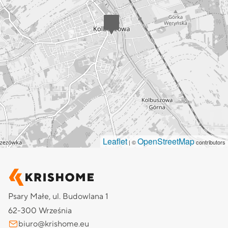
Leaflet
OpenStreetMap
| ©
contributors
Psary Małe, ul. Budowlana 1
62-300 Września
biuro@krishome.eu