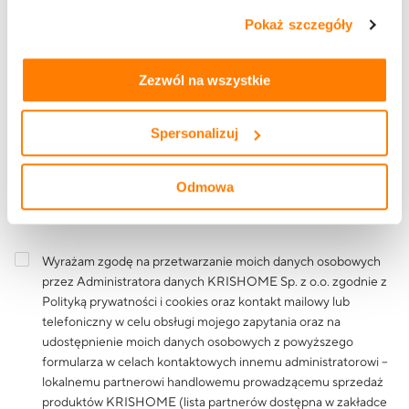
Adres e-mail
zasadach udostępnienia naszym partnerom danych o
Pokaż szczegóły
tym, jak korzystasz z naszej witryny, znajdziesz w
zakładkach „szczegóły”, „o plikach cookie” oraz
Polityce
prywatności i cookies
.
Zezwól na wszystkie
Treść wiadomości
Spersonalizuj
Odmowa
Wyrażam zgodę na przetwarzanie moich danych osobowych
przez Administratora danych KRISHOME Sp. z o.o. zgodnie z
Polityką prywatności i cookies
oraz kontakt mailowy lub
telefoniczny w celu obsługi mojego zapytania oraz na
udostępnienie moich danych osobowych z powyższego
formularza w celach kontaktowych innemu administratorowi –
lokalnemu partnerowi handlowemu prowadzącemu sprzedaż
produktów KRISHOME (lista partnerów dostępna w zakładce