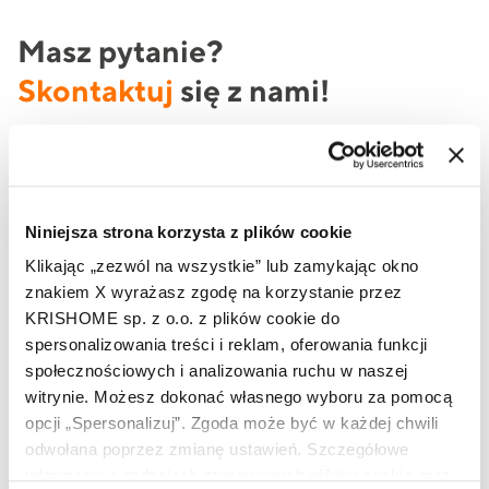
Masz pytanie?
Skontaktuj
się z nami!
Jeżeli potrzebujesz oferty produktowej lub szukasz
informacji na temat produktów marki KRISHOME, to
skorzystaj z formularza lub zadzwoń do nas już teraz.
Niniejsza strona korzysta z plików cookie
Klikając „zezwól na wszystkie” lub zamykając okno
znakiem X wyrażasz zgodę na korzystanie przez
Imię i nazwisko
KRISHOME sp. z o.o. z plików cookie do
spersonalizowania treści i reklam, oferowania funkcji
społecznościowych i analizowania ruchu w naszej
Telefon
witrynie. Możesz dokonać własnego wyboru za pomocą
opcji „Spersonalizuj”. Zgoda może być w każdej chwili
odwołana poprzez zmianę ustawień. Szczegółowe
informacje o rodzajach stosowanych plików cookie oraz