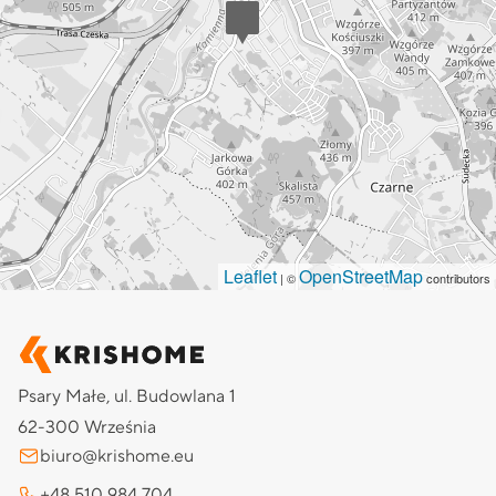
Leaflet
OpenStreetMap
| ©
contributors
Psary Małe, ul. Budowlana 1
62-300 Września
biuro@krishome.eu
+48 510 984 704