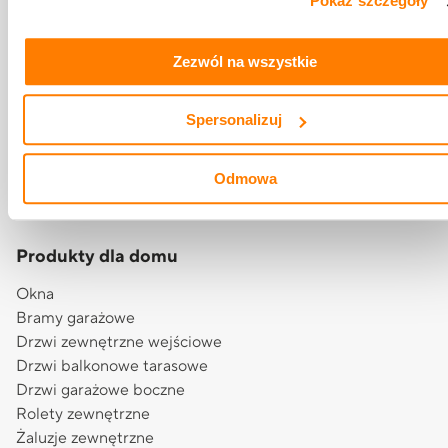
Pokaż szczegóły
„szczegóły”, „o plikach cookie” oraz
Polityce prywatności i
cookies
.
Zezwól na wszystkie
Psary Małe, ul. Budowlana 1
62-300 Września
Spersonalizuj
biuro@krishome.eu
+48 510 984 704
Odmowa
Produkty dla domu
Okna
Bramy garażowe
Drzwi zewnętrzne wejściowe
Drzwi balkonowe tarasowe
Drzwi garażowe boczne
Rolety zewnętrzne
Żaluzje zewnętrzne