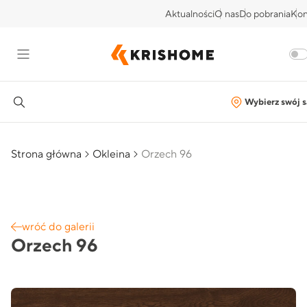
Aktualności
O nas
Do pobrania
Kon
Wybierz swój s
Strona główna
Okleina
Orzech 96
wróć do galerii
Orzech 96