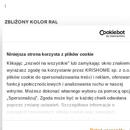
I
ZBLIŻONY KOLOR RAL
RAL 8014, RAL 1001, RAL 8016, RAL 9017
CHARAKTERYSTYKA
Niniejsza strona korzysta z plików cookie
Ciepła tonacja brązu z bardzo ciemnymi elementami,
która bardzo dobrze łączy się zwłaszcza z modnym
Klikając „zezwól na wszystkie” lub zamykając okno znakiem
wyrażasz zgodę na korzystanie przez KRISHOME sp. z o.o.
motywem antracytu i czerni. Jego głęboki, ciemny kolor w
plików cookie do spersonalizowania treści i reklam, oferowan
połączeniu z wyraźnym rysunkiem słojów nadaje
funkcji społecznościowych i analizowania ruchu w naszej
pomieszczeniom unikalnego charakteru. Wizualnie lekko
witrynie. Możesz dokonać własnego wyboru za pomocą opcj
błyszczący charakter. Sprawdzony efekt dekoracyjny dla
„Spersonalizuj”. Zgoda może być w każdej chwili odwołana
kompletu stolarki.
poprzez zmianę ustawień. Szczegółowe informacje o
rodzajach stosowanych plików cookie oraz zasadach
udostępnienia naszym partnerom danych o tym, jak
korzystasz z naszej witryny, znajdziesz w zakładkach