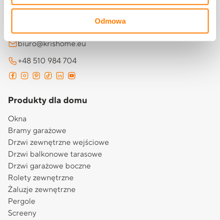
Psary Małe, ul. Budowlana 1
Odmowa
62-300 Września
biuro@krishome.eu
+48 510 984 704
Produkty dla domu
Okna
Bramy garażowe
Drzwi zewnętrzne wejściowe
Drzwi balkonowe tarasowe
Drzwi garażowe boczne
Rolety zewnętrzne
Żaluzje zewnętrzne
Pergole
Screeny