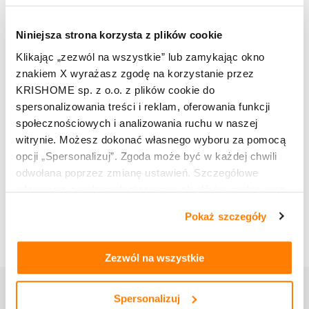
II
Niniejsza strona korzysta z plików cookie
ZBLIŻONY KOLOR RAL
Klikając „zezwól na wszystkie” lub zamykając okno
RAL 7016
znakiem X wyrażasz zgodę na korzystanie przez
KRISHOME sp. z o.o. z plików cookie do
spersonalizowania treści i reklam, oferowania funkcji
CHARAKTERYSTYKA
społecznościowych i analizowania ruchu w naszej
Efekt szczotkowania to ciekawy wariant naśladujący
witrynie. Możesz dokonać własnego wyboru za pomocą
aluminium o optyce szlifowanego metalu, który jest często
opcji „Spersonalizuj”. Zgoda może być w każdej chwili
wykorzystywany w budynkach biurowych i garażach.
odwołana poprzez zmianę ustawień. Szczegółowe
Antracytowa tonacja tworzy techniczny kontrast wobec
informacje o rodzajach stosowanych plików cookie oraz
elementów elewacji z drewna.
zasadach udostępnienia naszym partnerom danych o
Pokaż szczegóły
tym, jak korzystasz z naszej witryny, znajdziesz w
zakładkach „szczegóły”, „o plikach cookie” oraz
Polityce
prywatności i cookies
.
Zezwól na wszystkie
Spersonalizuj