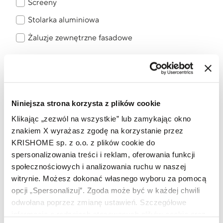
Screeny
Stolarka aluminiowa
Żaluzje zewnętrzne fasadowe
Filtruj
Wyczyść filtry
Niniejsza strona korzysta z plików cookie
Brak wyników spełniających kryteria
Klikając „zezwól na wszystkie” lub zamykając okno
znakiem X wyrażasz zgodę na korzystanie przez
KRISHOME sp. z o.o. z plików cookie do
spersonalizowania treści i reklam, oferowania funkcji
społecznościowych i analizowania ruchu w naszej
witrynie. Możesz dokonać własnego wyboru za pomocą
opcji „Spersonalizuj”. Zgoda może być w każdej chwili
odwołana poprzez zmianę ustawień. Szczegółowe
informacje o rodzajach stosowanych plików cookie oraz