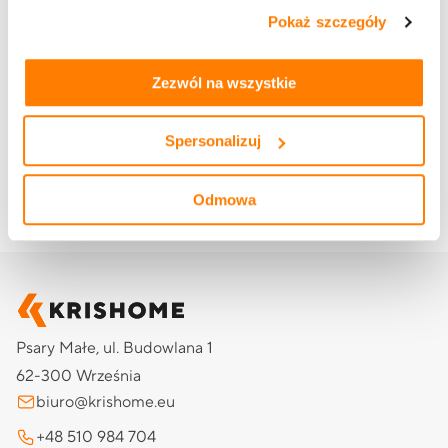
zasadach udostępnienia naszym partnerom danych o
Pokaż szczegóły
tym, jak korzystasz z naszej witryny, znajdziesz w
zakładkach „szczegóły”, „o plikach cookie” oraz
Polityce
prywatności i cookies
.
Zezwól na wszystkie
Spersonalizuj
Odmowa
Psary Małe, ul. Budowlana 1
62-300 Września
biuro@krishome.eu
+48 510 984 704