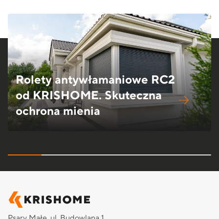
Rolety antywłamaniowe RC2
od KRISHOME. Skuteczna
ochrona mienia
Psary Małe, ul. Budowlana 1