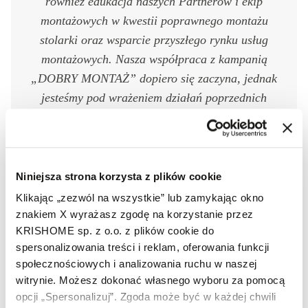
również edukacja naszych Partnerów i ekip
montażowych w kwestii poprawnego montażu
stolarki oraz wsparcie przyszłego rynku usług
montażowych. Nasza współpraca z kampanią
„DOBRY MONTAŻ” dopiero się zaczyna, jednak
jesteśmy pod wrażeniem działań poprzednich
edycji i wierzymy, że projekt przyniesie ogromne
korzyści
Niniejsza strona korzysta z plików cookie
Radosław Gibki
Klikając „zezwól na wszystkie” lub zamykając okno
Dyrektor Sprzedaży Krajowej
znakiem X wyrażasz zgodę na korzystanie przez
KRISHOME sp. z o.o. z plików cookie do
spersonalizowania treści i reklam, oferowania funkcji
Zawód montera stolarki
społecznościowych i analizowania ruchu w naszej
witrynie. Możesz dokonać własnego wyboru za pomocą
budowlanej? To się opłaca!
opcji „Spersonalizuj”. Zgoda może być w każdej chwili