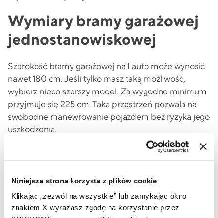
Wymiary bramy garażowej
jednostanowiskowej
Szerokość bramy garażowej na 1 auto może wynosić
nawet 180 cm. Jeśli tylko masz taką możliwość,
wybierz nieco szerszy model. Za wygodne minimum
przyjmuje się 225 cm. Taka przestrzeń pozwala na
swobodne manewrowanie pojazdem bez ryzyka jego
uszkodzenia.
Nawet jeśli dysponujesz tylko jednym autem,
standardowa brama garażowa jednostanowiskowa
nie zawsze będzie najlepszym wyborem. Wymiary
Niniejsza strona korzysta z plików cookie
wjazdu powinny być większe, jeśli w pomieszczeniu
Klikając „zezwól na wszystkie” lub zamykając okno
zamierzasz przechowywać także inne pojazdy, np.
znakiem X wyrażasz zgodę na korzystanie przez
motor lub rowery.